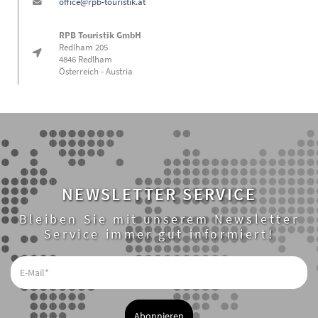
office@rpb-touristik.at
RPB Touristik GmbH
Redlham 205
4846 Redlham
Österreich - Austria
NEWSLETTER SERVICE
Bleiben Sie mit unserem Newsletter
Service immer gut informiert!
E-
Mail*