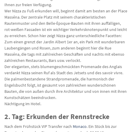
Ihnen zur freien Verfügung.
Wer Nizza zu Fuß erkunden will, beginnt damit am besten an der Place
Masséna. Der zentrale Platz mit seinem charakteristischen
Rautenmuster und den Belle-Èpoque-Bauten mit ihren auffälligen,
rot-weißen Fassaden ist ein wichtiger Verkehrsknotenpunkt und leicht
zu erreichen. Schon hier zeigt Nizza ganz unterschiedliche Facetten:
Zum einen grenzt der Jardin Albert 1er an, ein Park mit wunderbaren
Laubengängen und Rosen, zum anderen beginnt hier die Rue
Masséna, die tags mit zahlreichen Geschäften und nachts mit ebenso
zahlreichen Restaurants, Bars usw. verlockt.
Der eleganten, stets blumengeschmückten Promenade des Anglais
verdankt Nizza seinen Ruf als Stadt des Jetsets und des savoir vivre.
Die palmenbestandene Strandpromenade, die harmonisch der
Engelsbucht folgt, ist gesäumt von zahlreichen wunderschönen
Bauten, die von außen durch ihre Architektur und von innen mit ihren
Kunstschätzen beeindrucken.
Nächtigung im Hotel.
2. Tag: Erkunden der Rennstrecke
Nach dem Frühstück VIP Transfer nach
Monaco
. Ein Stück bis zur