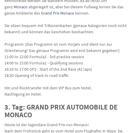
Rennstrecke werden Sie wandern müssen, da ab 06:00 Uhr
ganz
Monaco
abgeriegelt ist, aber bei diesem Fußweg lernen Sie das
ganze Ambiente des
Grand Prix Monaco
kennen.
Sie sitzen bequem mit Tribünenkarten (genaue Kategorien noch nicht
bekannt) und können das Geschehen beobachten.
Programm: (Das Programm ist vom Vorjahr und dient nur zur
Orientierung! Das genaue Programm wird erst bekannt gegeben!)
11:00 to 12:00 Formula1 - 3rd practice session
14:00 to 15:00 Formula1 - Qualifying sessions
16:10 to 17:00 GP2 - Start of the 2nd Race (42 laps)
18:30 Opening of track to road traffic
Hin und Rücktransfer mit dem VIP Bus zum Hotel.
Nächtigung im Hotel.
3. Tag: GRAND PRIX AUTOMOBILE DE
MONACO
Heute ist der legendäre Grand Prix von Monaco!
Nach dem Frühstück geht es vom Hotel zum Flughafen in Nizza. Sie