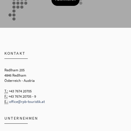
KONTAKT
Redlham 205
4846 Redlham
Österreich - Austria
T.:
+43 7674 20705
F.:
+43 7674 20705 - 9
E.:
office@rpb-touristik.at
UNTERNEHMEN