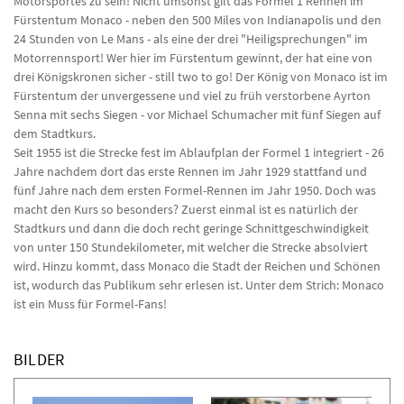
Motorsportes zu sein! Nicht umsonst gilt das Formel 1 Rennen im
Fürstentum Monaco - neben den 500 Miles von Indianapolis und den
24 Stunden von Le Mans - als eine der drei "Heiligsprechungen" im
Motorrennsport! Wer hier im Fürstentum gewinnt, der hat eine von
drei Königskronen sicher - still two to go! Der König von Monaco ist im
Fürstentum der unvergessene und viel zu früh verstorbene Ayrton
Senna mit sechs Siegen - vor Michael Schumacher mit fünf Siegen auf
dem Stadtkurs.
Seit 1955 ist die Strecke fest im Ablaufplan der Formel 1 integriert - 26
Jahre nachdem dort das erste Rennen im Jahr 1929 stattfand und
fünf Jahre nach dem ersten Formel-Rennen im Jahr 1950. Doch was
macht den Kurs so besonders? Zuerst einmal ist es natürlich der
Stadtkurs und dann die doch recht geringe Schnittgeschwindigkeit
von unter 150 Stundekilometer, mit welcher die Strecke absolviert
wird. Hinzu kommt, dass Monaco die Stadt der Reichen und Schönen
ist, wodurch das Publikum sehr erlesen ist. Unter dem Strich: Monaco
ist ein Muss für Formel-Fans!
BILDER