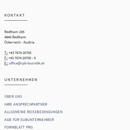
KONTAKT
Redlham 205
4846 Redlham
Österreich - Austria
T.:
+43 7674 20705
F.:
+43 7674 20705 - 9
E.:
office@rpb-touristik.at
UNTERNEHMEN
ÜBER UNS
IHRE ANSPRECHPARTNER
ALLGEMEINE REISEBEDINGUNGEN
AGB FÜR SUBUNTERNEHMER
FORMBLATT PRG