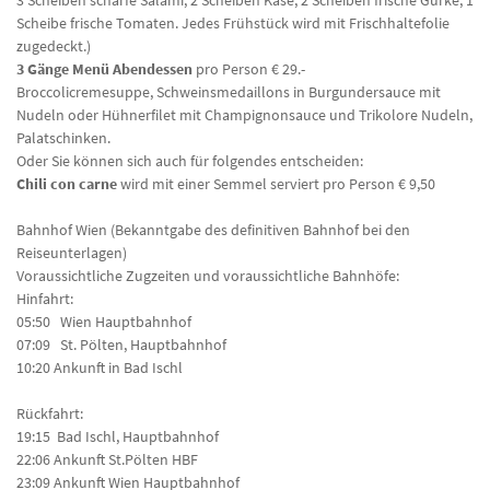
3 Scheiben scharfe Salami, 2 Scheiben Käse, 2 Scheiben frische Gurke, 1
Scheibe frische Tomaten. Jedes Frühstück wird mit Frischhaltefolie
zugedeckt.)
3 Gänge Menü Abendessen
pro Person € 29.-
Broccolicremesuppe, Schweinsmedaillons in Burgundersauce mit
Nudeln oder Hühnerfilet mit Champignonsauce und Trikolore Nudeln,
Palatschinken.
Oder Sie können sich auch für folgendes entscheiden:
Chili con carne
wird mit einer Semmel serviert pro Person € 9,50
Bahnhof Wien (Bekanntgabe des definitiven Bahnhof bei den
Reiseunterlagen)
Voraussichtliche Zugzeiten und voraussichtliche Bahnhöfe:
Hinfahrt:
05:50 Wien Hauptbahnhof
07:09 St. Pölten, Hauptbahnhof
10:20 Ankunft in Bad Ischl
Rückfahrt:
19:15 Bad Ischl, Hauptbahnhof
22:06 Ankunft St.Pölten HBF
23:09 Ankunft Wien Hauptbahnhof