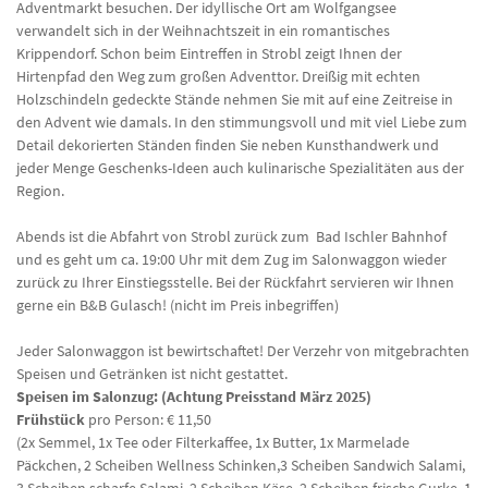
Adventmarkt besuchen. Der idyllische Ort am Wolfgangsee
verwandelt sich in der Weihnachtszeit in ein romantisches
Krippendorf. Schon beim Eintreffen in Strobl zeigt Ihnen der
Hirtenpfad den Weg zum großen Adventtor. Dreißig mit echten
Holzschindeln gedeckte Stände nehmen Sie mit auf eine Zeitreise in
den Advent wie damals. In den stimmungsvoll und mit viel Liebe zum
Detail dekorierten Ständen finden Sie neben Kunsthandwerk und
jeder Menge Geschenks-Ideen auch kulinarische Spezialitäten aus der
Region.
Abends ist die Abfahrt von Strobl zurück zum Bad Ischler Bahnhof
und es geht um ca. 19:00 Uhr mit dem Zug im Salonwaggon wieder
zurück zu Ihrer Einstiegsstelle. Bei der Rückfahrt servieren wir Ihnen
gerne ein B&B Gulasch! (nicht im Preis inbegriffen)
Jeder Salonwaggon ist bewirtschaftet! Der Verzehr von mitgebrachten
Speisen und Getränken ist nicht gestattet.
Speisen im Salonzug: (Achtung Preisstand März 2025)
Frühstück
pro Person: € 11,50
(2x Semmel, 1x Tee oder Filterkaffee, 1x Butter, 1x Marmelade
Päckchen, 2 Scheiben Wellness Schinken,3 Scheiben Sandwich Salami,